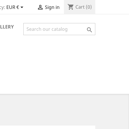
shopping_cart


Cart
(0)
cy:
EUR €
Sign in
LLERY
